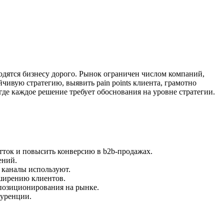
дятся бизнесу дорого. Рынок ограничен числом компаний,
ивую стратегию, выявить pain points клиента, грамотно
е каждое решение требует обоснования на уровне стратегии.
отток и повысить конверсию в b2b-продажах.
ений.
е каналы используют.
сширению клиентов.
 позиционирования на рынке.
куренции.