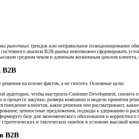
нка рыночных трендов или неправильное позиционирование обхо
 системного анализа B2B-рынка невозможно сформировать устойч
ысоким средним чеком и длинным жизненным циклом клиента, гд
а B2B
решения на основе фактов, а не гипотез. Основные цели:
евой аудитории, чтобы выстроить Customer Development, снизить 
ли в процессе закупки, размера компании и модели принятия реш
тся поведение клиентов, какие решения они рассматривают, каки
ирование, ценностные предложения, подходы к удержанию и ра
 формирует базу для экономического обоснования и корректного
 стратегических и тактических ошибок в условиях высокой кон
в B2B