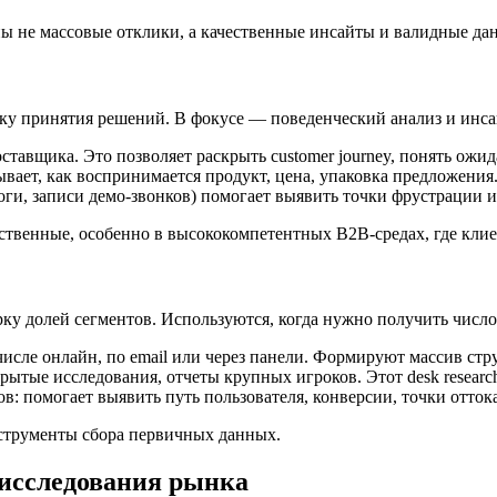
ы не массовые отклики, а качественные инсайты и валидные дан
ику принятия решений. В фокусе — поведенческий анализ и инс
тавщика. Это позволяет раскрыть customer journey, понять ожи
ывает, как воспринимается продукт, цена, упаковка предложения
оги, записи демо-звонков) помогает выявить точки фрустрации 
ственные, особенно в высококомпетентных B2B-средах, где клие
ку долей сегментов. Используются, когда нужно получить числ
 числе онлайн, по email или через панели. Формируют массив с
ткрытые исследования, отчеты крупных игроков. Этот desk researc
: помогает выявить путь пользователя, конверсии, точки оттока
струменты сбора первичных данных.
исследования рынка