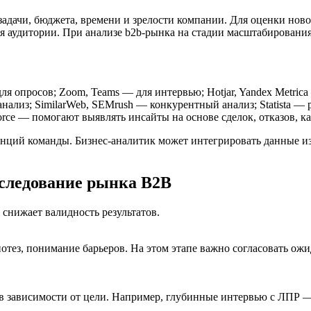
задачи, бюджета, времени и зрелости компании. Для оценки ново
ция аудитории. При анализе b2b-рынка на стадии масштабирован
ля опросов; Zoom, Teams — для интервью; Hotjar, Yandex Metrica
 анализ; SimilarWeb, SEMrush — конкурентный анализ; Statista 
sforce — помогают выявлять инсайты на основе сделок, отказов, к
нций команды. Бизнес-аналитик может интегрировать данные из 
сследование рынка B2B
 снижает валидность результатов.
потез, понимание барьеров. На этом этапе важно согласовать о
 зависимости от цели. Например, глубинные интервью с ЛПР — д