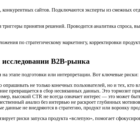
, конкурентных сайтов. Подключаются эксперты из смежных отд
я триггеры принятия решений. Проводится аналитика спроса, вы
ожения по стратегическому маркетингу, корректировки продук
 исследовании B2B-рынка
и на этапе подготовки или интерпретации. Вот ключевые риски:
о опрашивать не только конечных пользователей, но и тех, кто
вание превращается в сбор несвязанных данных. Это тормозит пр
имер, высокий CTR не всегда означает интерес — это может бы
ичественный анализ без интервью не раскроет глубинных мотивов
е данные не внедряются в стратегию, продукт или воронку прод
ирует риски запуска продукта «вслепую», помогает сфокусиров