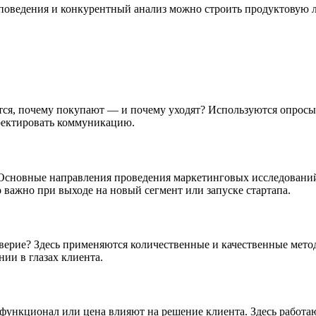
о поведения и конкурентный анализ можно строить продуктовую 
оятся, почему покупают — и почему уходят? Используются опрос
ректировать коммуникацию.
? Основные направления проведения маркетинговых исследован
 важно при выходе на новый сегмент или запуске стартапа.
верие? Здесь применяются количественные и качественные мето
ии в глазах клиента.
ункционал или цена влияют на решение клиента. Здесь работают 