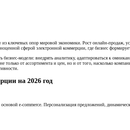
у из ключевых опор мировой экономики. Рост онлайн-продаж, у
лноценной сферой электронной коммерции, где бизнес формирует
 бизнес-модели: внедрять аналитику, адаптироваться к омникан
е только от ассортимента и цен, но и от того, насколько компа
тивности.
ции на 2026 год
 основой e-commerce. Персонализация предложений, динамическ