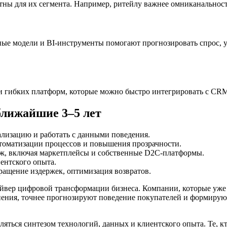
ны для их сегмента. Например, ритейлу важнее омниканальность
ые модели и BI-инструменты помогают прогнозировать спрос, у
и гибких платформ, которые можно быстро интегрировать с CR
ближайшие 3–5 лет
ализацию и работать с данными поведения.
томатизации процессов и повышения прозрачности.
аж, включая маркетплейсы и собственные D2C-платформы.
ентского опыта.
кращение издержек, оптимизация возвратов.
айвер цифровой трансформации бизнеса. Компании, которые уже
енения, точнее прогнозируют поведение покупателей и формиру
ться синтезом технологий, данных и клиентского опыта. Те, кто